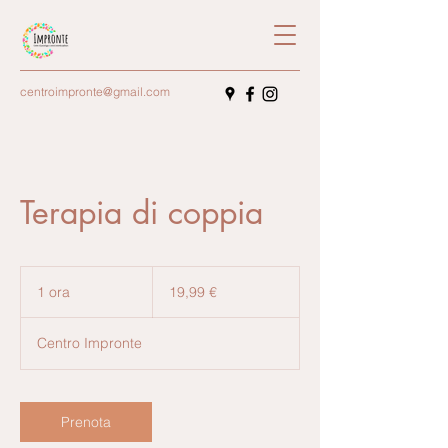
centroimpronte@gmail.com
Terapia di coppia
19,99
euro
1 ora
1
19,99 €
o
r
Centro Impronte
Prenota