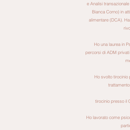
e Analisi transazional
Bianca Corno) in att
alimentare (DCA). Ha 
riv
Ho una laurea in P
percorsi di ADM privati 
me
Ho svolto tirocinio
trattamento 
tirocinio presso i
Ho lavorato come psico
parti