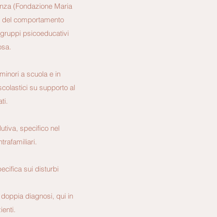
Monza (Fondazione Maria
rbi del comportamento
 gruppi psicoeducativi
osa.
inori a scuola e in
scolastici su supporto al
ti.
utiva, specifico nel
trafamiliari.
cifica sui disturbi
doppia diagnosi, qui in
ienti.