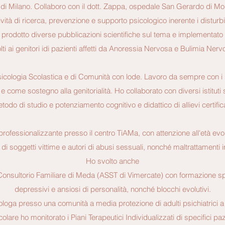
e di Milano. Collaboro con il dott. Zappa, ospedale San Gerardo di 
ività di ricerca, prevenzione e supporto psicologico inerente i distu
prodotto diverse pubblicazioni scientifiche sul tema e implementato
olti ai genitori idi pazienti affetti da Anoressia Nervosa e Bulimia Nerv
sicologia Scolastica e di Comunità con lode. Lavoro da sempre con i m
e come sostegno alla genitorialità. Ho collaborato con diversi istituti 
todo di studio e potenziamento cognitivo e didattico di allievi certifica
 professionalizzante presso il centro TiAMa, con attenzione all'età evol
di soggetti vittime e autori di abusi sessuali, nonché maltrattamenti in
Ho svolto anche
l Consultorio Familiare di Meda (ASST di Vimercate) con formazione spe
depressivi e ansiosi di personalità, nonché blocchi evolutivi.
loga presso una comunità a media protezione di adulti psichiatrici a 
colare ho monitorato i Piani Terapeutici Individualizzati di specifici paz