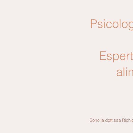
Psicolog
Espert
ali
Sono la dott.ssa Richi