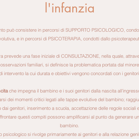
l'infanzia
ento può consistere in percorsi di SUPPORTO PSICOLOGICO, condotti 
volutiva, e in percorsi di PSICOTERAPIA, condotti dallo psicoterapeut
ra prevede una fase iniziale di CONSULTAZIONE, nella quale, attravers
osservazioni familiari, si definisce la problematica portata dal minor
di intervento la cui durata e obiettivi vengono concordati con i genitori
scita
che impegna il bambino e i suoi genitori dalla nascita all’ingress
si dei momenti critici legati alle tappe evolutive del bambino; raggi
dai genitori, inserimento a scuola, accettazione delle regole sociali 
’affrontare questi compiti possono amplificarsi al punto da generare u
bambino.
nto psicologico si rivolge primariamente ai genitori e alla relazione ge