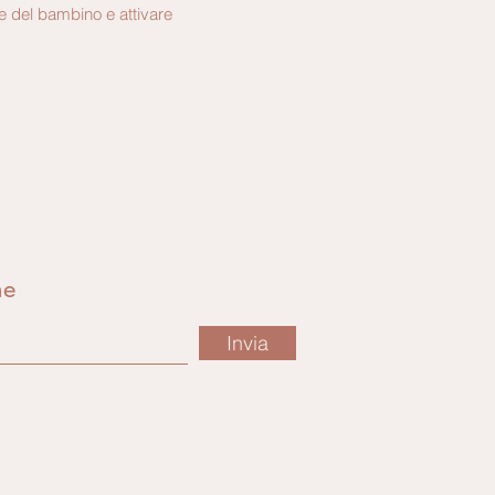
he del bambino e attivare
ne
Invia