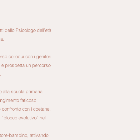
dello Psicologo dell’età
a.
o colloqui con i genitori
e e prospetta un percorso
.
o alla scuola primaria
ungimento faticoso
e confronto con i coetanei.
n “blocco evolutivo” nel
nitore-bambino, attivando