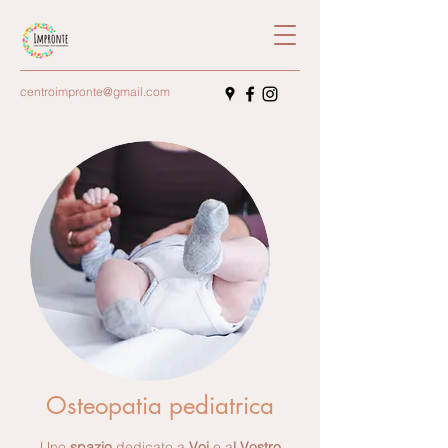
centroimpronte@gmail.com
Osteopatia pediatrica
Uno
spazio
dedicato a
Voi
e a
l Vostro