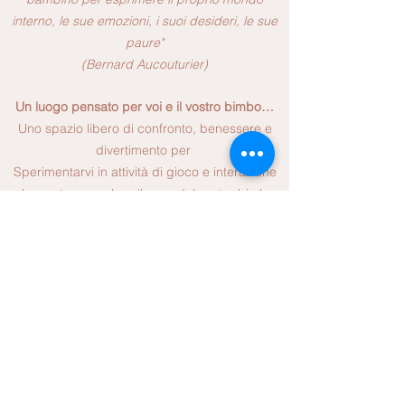
interno, le sue emozioni, i suoi desideri, le sue
paure"
(Bernard Aucouturier)
Un luogo pensato per voi e il vostro bimbo…
Uno spazio libero di confronto, benessere e
divertimento per
Sperimentarvi in attività di gioco e interazione
che sostengono lo sviluppo del vostro bimbo
Approfondire il tummy time, nel contatto visivo,
nella scoperta del corpo e dell’ambiente
Come e quando posso partecipare ?
Offriamo lo spazio gioco ogni mercoledì-
venerdì mattina dalle 10.00 alle 12.00, per
accedere è necessario prenotarsi tramite
numero di telefono o mail sotto indicati.