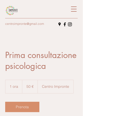
centroimpronte@gmail.com
Prima consultazione
psicologica
50
euro
1 ora
1
50 €
Centro Impronte
o
r
Prenota