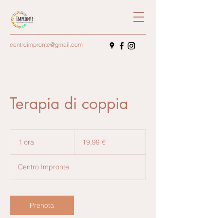
centroimpronte@gmail.com
Terapia di coppia
19,99
euro
1 ora
1
19,99 €
o
r
Centro Impronte
Prenota