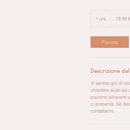
19,99
euro
1 ora
1
19,99 
o
r
Prenota
Descrizione del
Vi sentite giù di m
chiedere aiuto ad u
pazienti ad avere un
ci presenta. Se de
contattarmi.