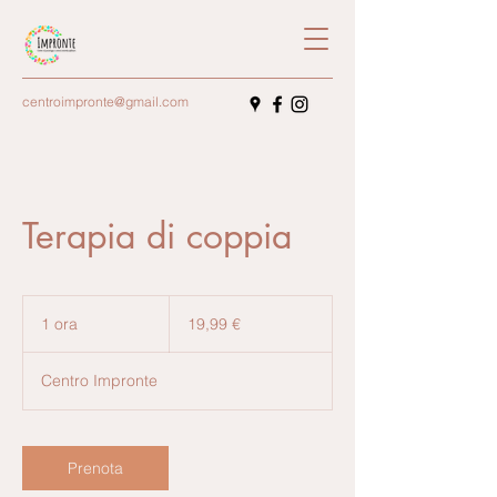
centroimpronte@gmail.com
Terapia di coppia
19,99
euro
1 ora
1
19,99 €
o
r
Centro Impronte
Prenota