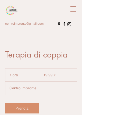
centroimpronte@gmail.com
Terapia di coppia
19,99
euro
1 ora
1
19,99 €
o
r
Centro Impronte
Prenota