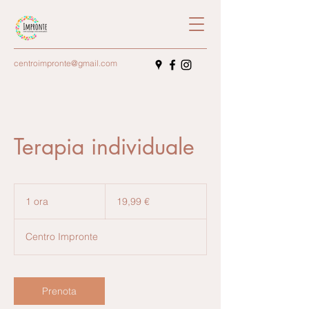
centroimpronte@gmail.com
Terapia individuale
19,99
euro
1 ora
1
19,99 €
o
r
Centro Impronte
Prenota