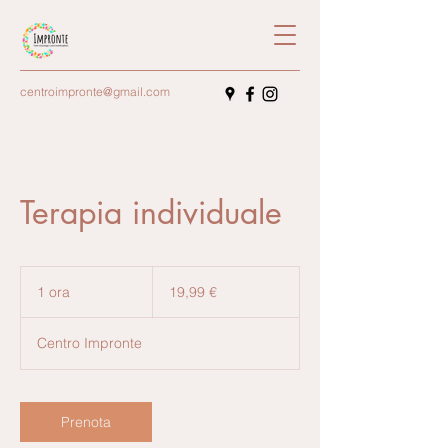
centroimpronte@gmail.com
Terapia individuale
19,99
euro
1 ora
1
19,99 €
o
r
Centro Impronte
Prenota