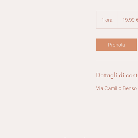
19,99
euro
1 ora
1
19,99 
o
r
Prenota
Dettagli di cont
Via Camillo Benso 