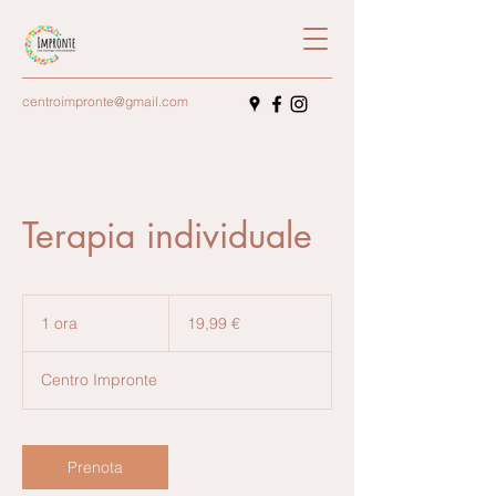
centroimpronte@gmail.com
Terapia individuale
19,99
euro
1 ora
1
19,99 €
o
r
Centro Impronte
Prenota