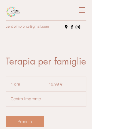
centroimpronte@gmail.com
Terapia per famiglie
19,99
euro
1 ora
1
19,99 €
o
r
Centro Impronte
Prenota