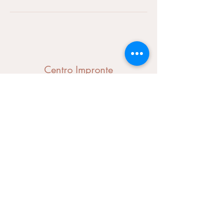
Centro Impronte
Modulo di iscrizione
Invia
centroimpronte@gmail.com
Telefono:
039 227 4579