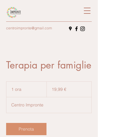
centroimpronte@gmail.com
Terapia per famiglie
19,99
euro
1 ora
1
19,99 €
o
r
Centro Impronte
Prenota