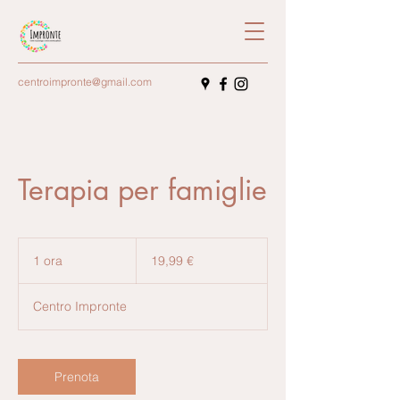
centroimpronte@gmail.com
Terapia per famiglie
19,99
euro
1 ora
1
19,99 €
o
r
Centro Impronte
Prenota