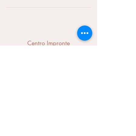
Centro Impronte
Modulo di iscrizione
Invia
centroimpronte@gmail.com
Telefono:
039 227 4579