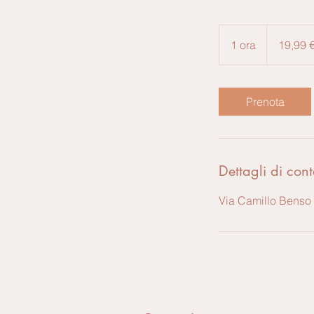
19,99
euro
1 ora
1
19,99 
o
r
Prenota
Dettagli di cont
Via Camillo Benso 