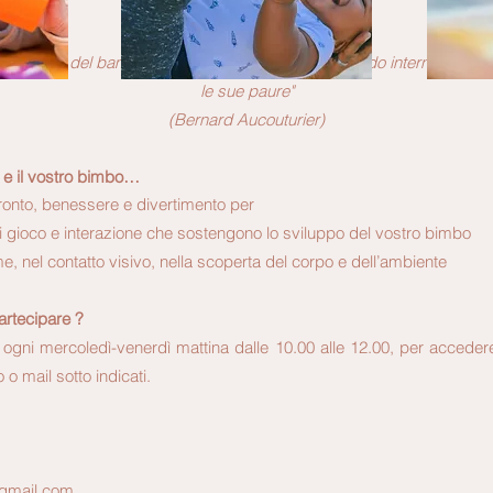
 privilegiato del bambino per esprimere il proprio mondo interno, le sue 
le sue paure"
(Bernard Aucouturier)
 e il vostro bimbo…
fronto, benessere e divertimento per
 di gioco e interazione che sostengono lo sviluppo del vostro bimbo
e, nel contatto visivo, nella scoperta del corpo e dell’ambiente
rtecipare ?
 ogni mercoledì-venerdì mattina dalle 10.00 alle 12.00, per acceder
 o mail sotto indicati.
@gmail.com