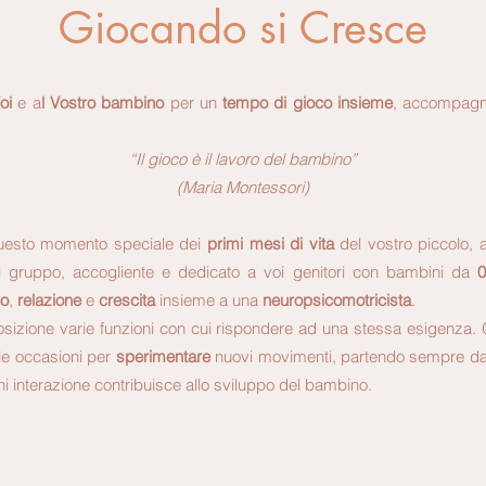
Giocando si Cresce
oi
e a
l Vostro bambino
per un
tempo di gioco insieme
, accompagna
“Il gioco è il lavoro del bambino”
(Maria Montessori)
uesto momento speciale dei
primi mesi di vita
del vostro piccolo,
di gruppo, accogliente e dedicato a voi genitori con bambini da
0
co
,
relazione
e
crescita
insieme a una
neuropsicomotricista
.
izione varie funzioni con cui rispondere ad una stessa esigenza.
e le occasioni per
sperimentare
nuovi movimenti, partendo sempre da
ni interazione contribuisce allo sviluppo del bambino.