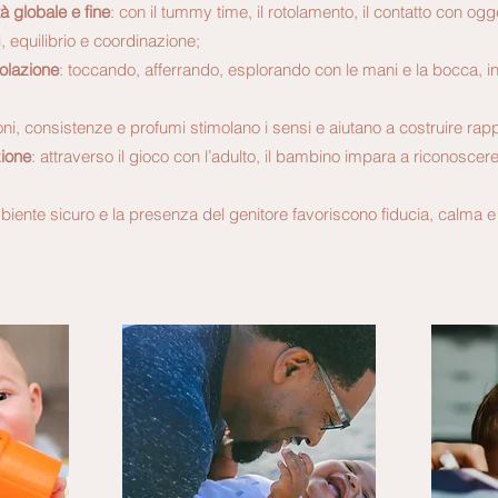
tà globale e fine
: con il tummy time, il rotolamento, il contatto con ogget
 equilibrio e coordinazione;
olazione
: toccando, afferrando, esplorando con le mani e la bocca, i
uoni, consistenze e profumi stimolano i sensi e aiutano a costruire ra
zione
: attraverso il gioco con l’adulto, il bambino impara a riconoscer
mbiente sicuro e la presenza del genitore favoriscono fiducia, calma 