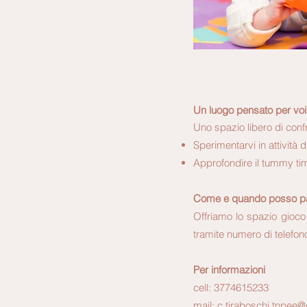
"Il gioco è il linguaggio
Un luogo pensato per voi
Uno spazio libero di con
Sperimentarvi in attività
Approfondire il tummy tim
Come e quando posso pa
Offriamo lo spazio gioco
tramite numero di telefono
Per informazioni
cell: 3774615233
mail:
c.tiraboschi.tnpee