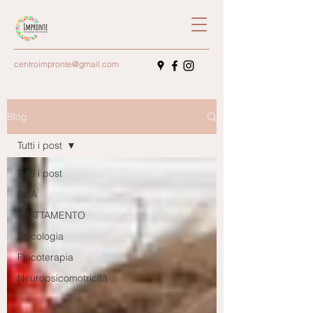
centroimpronte@gmail.com
Blog
Tutti i post
Tutti i post
DSA
TRATTAMENTO
Psicologia
Psicoterapia
Neuropsicomotricità