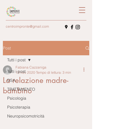
centroimpronte@gmail.com
Post
Tutti i post
Fabiana Cazzaniga
Tutti i post
13 nov 2020
Tempo di lettura: 3 min
La relazione madre-
DSA
bambino
TRATTAMENTO
Psicologia
Psicoterapia
Neuropsicomotricità