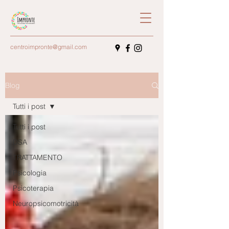
centroimpronte@gmail.com
Blog
Tutti i post
Tutti i post
DSA
TRATTAMENTO
Psicologia
Psicoterapia
Neuropsicomotricità