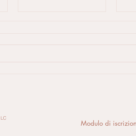
COVI
Avevi anche tu un pupazzo
che portavi sempre con te?
 LC
Modulo di iscrizio