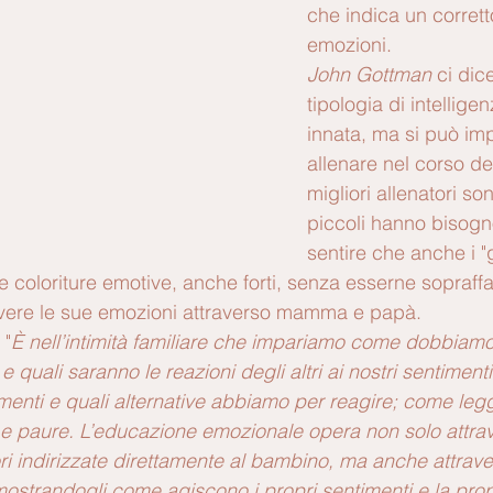
che indica un corrett
emozioni. 
John Gottman
 ci dic
tipologia di intellige
innata, ma si può im
allenare nel corso dell
migliori allenatori sono
piccoli hanno bisogn
sentire che anche i "
 coloriture emotive, anche forti, senza esserne sopraffat
vere le sue emozioni attraverso mamma e papà.  
 "
È nell’intimità familiare che impariamo come dobbiamo 
 e quali saranno le reazioni degli altri ai nostri sentiment
imenti e quali alternative abbiamo per reagire; come leg
e paure. L’educazione emozionale opera non solo attrav
ori indirizzate direttamente al bambino, ma anche attrave
 mostrandogli come agiscono i propri sentimenti e la prop