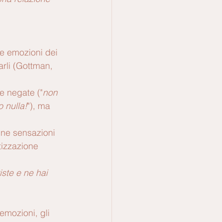
le emozioni dei 
arli (Gottman, 
e negate ("
non 
 nulla!
"), ma 
une sensazioni 
tizzazione 
iste e ne hai 
mozioni, gli 