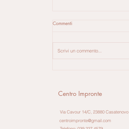
Commenti
Scrivi un commento...
Quando rivolgersi ad uno
psicologo?
Centro Impronte
Via Cavour 14/C, 23880 Casatenovo
centroimpronte@gmail.com
Telefono:
039 227 4579