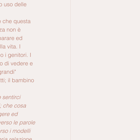
o uso delle 
e che questa 
nza non è 
parare ed 
a vita. I 
 i genitori. I 
o di vedere e 
grandi" 
ti; il bambino 
sentirci 
i; che cosa 
gere ed 
erso le parole 
rso i modelli 
ria relazione 