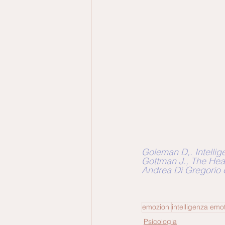
Goleman D,. Intellig
Gottman J., The Heart
Andrea Di Gregorio e
emozioni
intelligenza emo
Psicologia