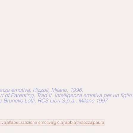
enza emotiva, Rizzoli, Milano, 1996.
 of Parenting, Trad It. Intelligenza emotiva per un figlio 
 Brunello Lotti, RCS Libri S.p.a., Milano 1997
tiva
alfabetizzazione emotiva
gioia
rabbia
tristezza
paura