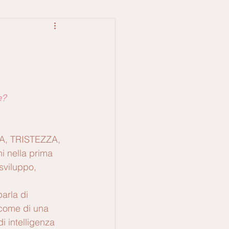
e?
A
, 
TRISTEZZA
, 
 nella prima 
 sviluppo, 
parla di 
come di una 
di intelligenza 