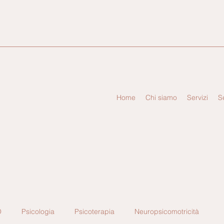
Home
Chi siamo
Servizi
S
O
Psicologia
Psicoterapia
Neuropsicomotricità